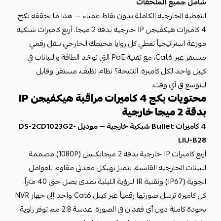
شامل جميع الملحقات
التغطية الخارجية الكاملة بدون نقاط عمياء — هذا ما يحققه بكج
4 كاميرات هيكفيجن IP خارجية بدقة 2 ميجا. أربع كاميرات شبكية
موزعة استراتيجياً تغطي كل زوايا محيطك الخارجي بنقل رقمي
مستقر عبر Cat6، مع تقنية PoE التي توحّد الطاقة والبيانات في
كيبل واحد لكل كاميرة. النتيجة؟ نظام نظيف، مستقر، وقابل
للتوسع في أي وقت.
محتويات بكج 4 كاميرات مراقبة هيكفيجن IP
بدقة 2 ميجا خارجية
4 كاميرات Bullet شبكية خارجية — موديل DS-2CD1023G2-
LIU-B28
أربع كاميرات IP خارجية بدقة 2 ميجابكسل (1080P) مصممة
للبيئات الخارجية القاسية. تتميز بهيكل معدني مقاوم للعوامل
الجوية (IP67) وتقنية IR للرؤية الليلية بمدى يصل حتى 40 متراً.
كل كاميرة ترسل صورتها رقمياً عبر كيبل Cat6 واحد إلى جهاز NVR
بجودة كاملة دون أي فقدان في الصورة. عدسة 2.8 مم توفر زاوية