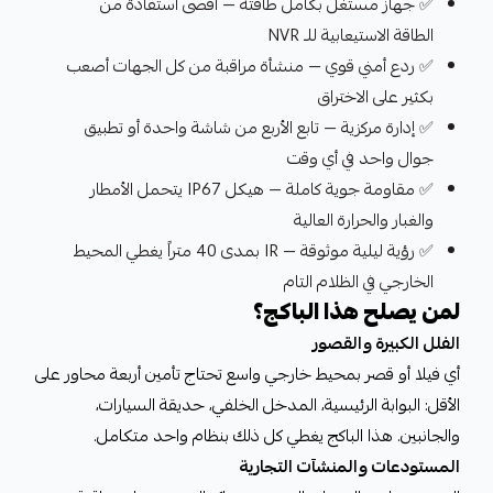
✅ جهاز مستغل بكامل طاقته — أقصى استفادة من
الطاقة الاستيعابية للـ NVR
✅ ردع أمني قوي — منشأة مراقبة من كل الجهات أصعب
بكثير على الاختراق
✅ إدارة مركزية — تابع الأربع من شاشة واحدة أو تطبيق
جوال واحد في أي وقت
✅ مقاومة جوية كاملة — هيكل IP67 يتحمل الأمطار
والغبار والحرارة العالية
✅ رؤية ليلية موثوقة — IR بمدى 40 متراً يغطي المحيط
الخارجي في الظلام التام
لمن يصلح هذا الباكج؟
الفلل الكبيرة والقصور
أي فيلا أو قصر بمحيط خارجي واسع تحتاج تأمين أربعة محاور على
الأقل: البوابة الرئيسية، المدخل الخلفي، حديقة السيارات،
والجانبين. هذا الباكج يغطي كل ذلك بنظام واحد متكامل.
المستودعات والمنشآت التجارية