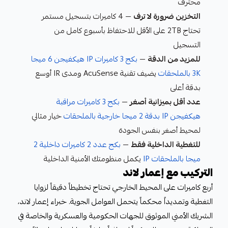
محترف
التخزين ضرورة لا ترف
— 4 كاميرات بتسجيل مستمر
تحتاج 2TB على الأقل للاحتفاظ بأسبوع كامل من
التسجيل
للمزيد من الدقة
—
بكج 3 كاميرات IP هيكفيجن 6 ميجا
3K بالملحقات
يضيف تقنية AcuSense ومدى IR أوسع
بدقة أعلى
عدد أقل بميزانية أصغر
—
بكج 3 كاميرات مراقبة
هيكفيجن IP بدقة 2 ميجا خارجية بالملحقات
خيار مثالي
لمحيط أصغر بنفس الجودة
للتغطية الداخلية فقط
—
بكج عدد 2 كاميرات داخلية 2
ميجا بالملحقات IP
يكمل منظومتك الأمنية الداخلية
التركيب مع إعمار لاند
أربع كاميرات على المحيط الخارجي تحتاج تخطيطاً دقيقاً لزوايا
التغطية وتمديداً محكماً يتحمل العوامل الجوية. خبراء إعمار لاند،
الشريك الأمني الموثوق للجهات الحكومية والعسكرية والخاصة في