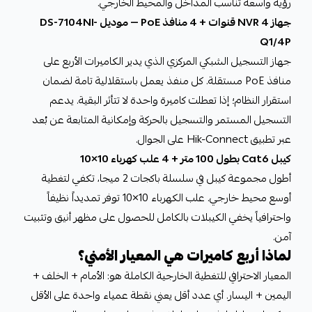
رؤية واسعة تناسب المداخل والمحيط الخارجي.
جهاز NVR 4 قنوات + 4 منافذ PoE — موديل DS-7104NI-
Q1/4P
جهاز التسجيل الشبكي المركزي الذي يدير الكاميرات الأربع على
منافذ PoE مستقلة. كل منفذ يعمل باستقلالية تامة لضمان
استقرار النظام؛ إذا تعطلت كاميرة واحدة لا تتأثر البقية. يدعم
التسجيل المستمر والتسجيل بالحركة وإمكانية المتابعة عن بُعد
عبر تطبيق Hik-Connect على الجوال.
كيبل Cat6 بطول 100 متر + 4 علب كهرباء 10×10
أطول مجموعة كيبل في سلسلة باكجات 2 ميجا، تكفي لتغطية
أوسع محيط خارجي. علب الكهرباء 10×10 توفر تمديداً نظيفاً
واحترافياً يخفي الكيبلات بالكامل للحصول على مظهر أنيق وتثبيت
آمن.
لماذا أربع كاميرات هي المعيار الأمني؟
المعيار الاحترافي للتغطية الخارجية الكاملة هو: الأمام + الخلف +
اليمين + اليسار. أي عدد أقل يعني نقطة عمياء واحدة على الأقل