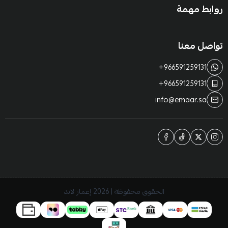
روابط مهمة
تواصل معنا
+966591259131
+966591259131
info@emaar.sa
الحقوق محفوظة | 2026
إعمار لاند