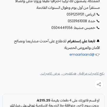
المملكة، يضمنون لك تركيباً احترافياً نظيفاً وزوايا مثلى واتصالاً
مستقراً من أول يوم وطوال السنوات القادمة.
📞 الرياض: 0591259131
📞 جدة: 0533961008
📞 خميس مشيط: 0504449356
🔔
تابعنا على إنستغرام
للاطلاع على أحدث مشاريعنا ونصائح
الأمان والعروض الحصرية:
@emaarlaand
👉
بكج كاميرات مراقبة ,
هيكفيجن ,
عرض كاميرات ,