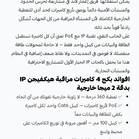
يمكن استغلالها. فريق إعمار لاند في مشاريعه لحرس الحدود
والمنشآت الأمنية دائماً يوصي بأربع كاميرات كحد أدنى للتغطية
الخارجية الكاملة، لأن المنشأة المراقبة من كل الجهات تُشكّل
رادعاً قوياً بحد ذاته.
على الجانب التقني، تقنية IP مع PoE تعني أن كل كاميرة تستقبل
الطاقة والبيانات من كيبل واحد فقط — لا حاجة لمحولات طاقة
منفصلة، لا فوضى في التمديدات، ولا نقاط ضعف إضافية في النظام.
هذا ما يجعل باكجات IP الخيار الأول للمشاريع الاحترافية
والمنشآت التجارية.
افوائد بكج 4 كاميرات مراقبة هيكفيجن IP
بدقة 2 ميجا خارجية
✅ تغطية 360 درجة — لا زاوية خارجية تفوتك من أي اتجاه
✅ PoE لأربع كاميرات — كيبل Cat6 واحد لكل كاميرة
يكفي للطاقة والبيانات معاً
✅ كيبل 100 متر — أقصى مرونة في توزيع الكاميرات على
محيط واسع