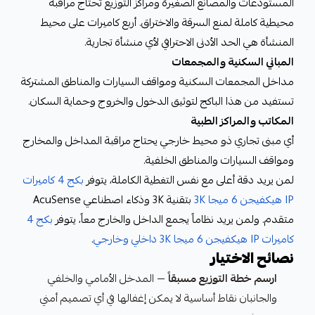
المستودعات والمصانع الصغيرة ومراكز التوزيع تحتاج مراقبة
محيطية كاملة لمنع السرقة والاختراق. أربع كاميرات على محيط
المنشأة هي الحد الأدنى الاحترافي لأي منشأة تجارية.
المباني السكنية والمجمعات
مداخل المجمعات السكنية ومواقف السيارات والمناطق المشتركة
تستفيد من هذا الباكج لتوثيق الدخول والخروج وحماية السكان.
المكاتب والمراكز الطبية
أي مبنى تجاري ذو محيط خارجي يحتاج مراقبة المداخل والمخارج
ومواقف السيارات والمناطق الخلفية.
لمن يريد دقة أعلى مع نفس التغطية الكاملة، يتوفر
بكج 4 كاميرات
IP هيكفيجن 6 ميجا 3K
بتقنية 3K وذكاء اصطناعي AcuSense
متقدم. ولمن يريد نظاماً يجمع الداخل والخارج معاً، يتوفر
بكج 4
كاميرات IP هيكفيجن 6 ميجا 3K داخلي وخارجي
.
نصائح الاختيار
ارسم خطة التوزيع مسبقاً
— المدخل الأمامي والخلفي
والجانبان نقاط أساسية لا يمكن إغفالها في أي تصميم أمني